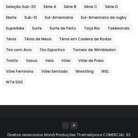
Seleção Sub-20
Série A
Série B
Série C
Série D
Skate
Sub-13
Sul-Americana
Sul-Americano de rugby
Superbike
Surfe
Surfe de Peito
Taça Rio
Taekwondo
Tênis
Tênis de Mesa
Tênis em Cadeira de Rodas
Tiro com Arco
Tiro Esportivo
Torneio de Wimbledon
Triatlo
Vasco
Vela
Vôlei
Vôlei de Praia
Vôlei Feminino
Vôlei Sentado
Wrestling
WSL
WTA 500
Direitos reservados Monã Produções
ThemeXpose
COMERCIAL: 92