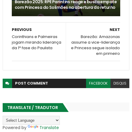
Barezão 2025: RPE Parintins reage e busca empate
com Princesa do Solimões na abertura do returno
PREVIOUS
NEXT
Corinthians e Palmeiras
Barezão: Amazonas
jogam mirando liderança
assume a vice-liderança
da 1ª fase do Paulista
e Princesa segue isolado
em primeiro
POST
COMMENT
FACEBOOK
DISQUS
TRANSLATE / TRADUTOR
Powered by
Translate