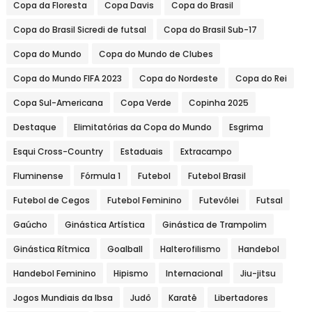
Copa da Floresta
Copa Davis
Copa do Brasil
Copa do Brasil Sicredi de futsal
Copa do Brasil Sub-17
Copa do Mundo
Copa do Mundo de Clubes
Copa do Mundo FIFA 2023
Copa do Nordeste
Copa do Rei
Copa Sul-Americana
Copa Verde
Copinha 2025
Destaque
Elimitatórias da Copa do Mundo
Esgrima
Esqui Cross-Country
Estaduais
Extracampo
Fluminense
Fórmula 1
Futebol
Futebol Brasil
Futebol de Cegos
Futebol Feminino
Futevôlei
Futsal
Gaúcho
Ginástica Artística
Ginástica de Trampolim
Ginástica Rítmica
Goalball
Halterofilismo
Handebol
Handebol Feminino
Hipismo
Internacional
Jiu-jitsu
Jogos Mundiais da Ibsa
Judô
Karatê
Libertadores