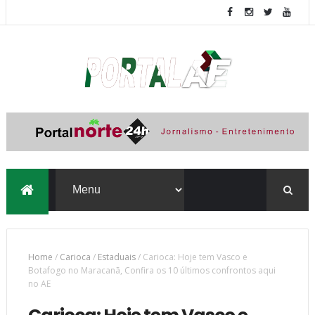
Home
/
Carioca
/
Estaduais
/
Carioca: Hoje tem Vasco e
Botafogo no Maracanã, Confira os 10 últimos confrontos aqui
no AE